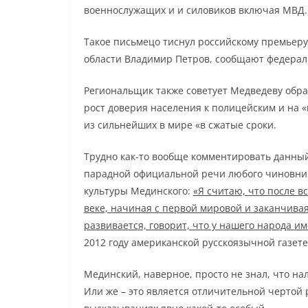
военнослужащих и и силовиков включая МВД.
Такое письмецо тиснул российскому премьеру
области Владимир Петров, сообщают федера
Региональщик также советует Медведеву обра
рост доверия населения к полицейским и на «
из сильнейших в мире «в сжатые сроки.
Трудно как-то вообще комментировать данн
парадной официальной речи любого чиновник
культуры Мединского:
«Я считаю, что после в
веке, начиная с первой мировой и заканчивая
развивается, говорит, что у нашего народа и
2012 году американской русскоязычной газете
Мединский, наверное, просто не знал, что н
Или же – это является отличительной чертой 