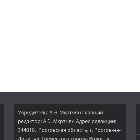
Учредитель: А.Э. Мкртчян Главный
редактор: А.Э. Мкртчян Адрес редакции:
344010, Ростовская область, г. Ростов-на-
Дону, ул. Греческого города Волос, д.