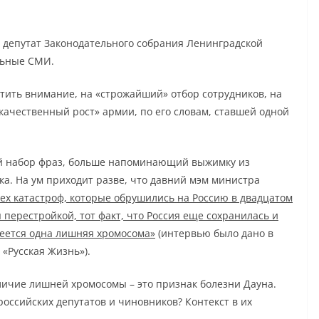
 депутат Законодательного собрания Ленинградской
льные СМИ.
тить внимание, на «строжайший» отбор сотрудников, на
качественный рост» армии, по его словам, ставшей одной
ый набор фраз, больше напоминающий выжимку из
а. На ум приходит разве, что давний мэм министра
сех катастроф, которые обрушились на Россию в двадцатом
 перестройкой, тот факт, что Россия еще сохранилась и
меется одна лишняя хромосома»
(интервью было дано в
 «Русская Жизнь»).
аличие лишней хромосомы – это признак болезни Дауна.
российских депутатов и чиновников? Контекст в их