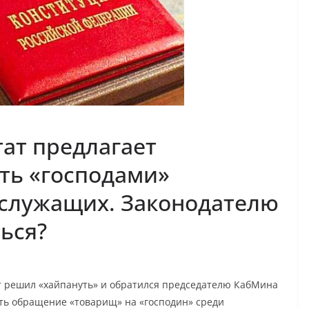
ат предлагает
ть «господами»
ослужащих. Законодателю
ься?
 решил «хайпануть» и обратился председателю КабМина
ь обращение «товарищ» на «господин» среди