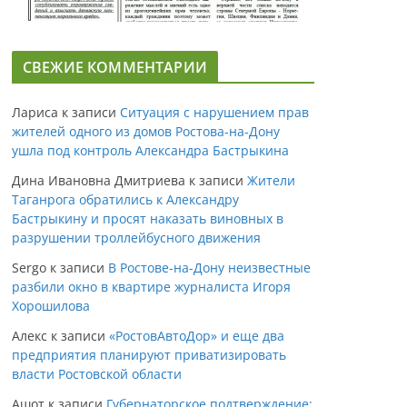
СВЕЖИЕ КОММЕНТАРИИ
Лариса
к записи
Ситуация с нарушением прав
жителей одного из домов Ростова-на-Дону
ушла под контроль Александра Бастрыкина
Дина Ивановна Дмитриева
к записи
Жители
Таганрога обратились к Александру
Бастрыкину и просят наказать виновных в
разрушении троллейбусного движения
Sergo
к записи
В Ростове-на-Дону неизвестные
разбили окно в квартире журналиста Игоря
Хорошилова
Алекс
к записи
«РостовАвтоДор» и еще два
предприятия планируют приватизировать
власти Ростовской области
Ашот
к записи
Губернаторское подтверждение: