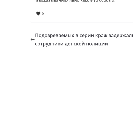
высказываниях явно какой-то особый.
0
Подозреваемых в серии краж задержал
сотрудники донской полиции