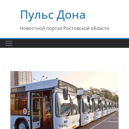
Перейти
Пульс Дона
к
содержимому
Новостной портал Ростовской области