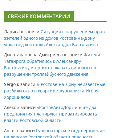
СВЕЖИЕ КОММЕНТАРИИ
Лариса
к записи
Ситуация с нарушением прав
жителей одного из домов Ростова-на-Дону
ушла под контроль Александра Бастрыкина
Дина Ивановна Дмитриева
к записи
Жители
Таганрога обратились к Александру
Бастрыкину и просят наказать виновных в
разрушении троллейбусного движения
Sergo
к записи
В Ростове-на-Дону неизвестные
разбили окно в квартире журналиста Игоря
Хорошилова
Алекс
к записи
«РостовАвтоДор» и еще два
предприятия планируют приватизировать
власти Ростовской области
Ашот
к записи
Губернаторское подтверждение:
на дорогах Ростовской области опасность