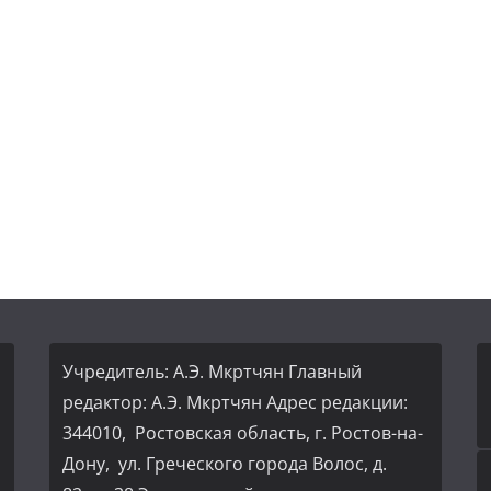
Учредитель: А.Э. Мкртчян Главный
редактор: А.Э. Мкртчян Адрес редакции:
344010, Ростовская область, г. Ростов-на-
Дону, ул. Греческого города Волос, д.