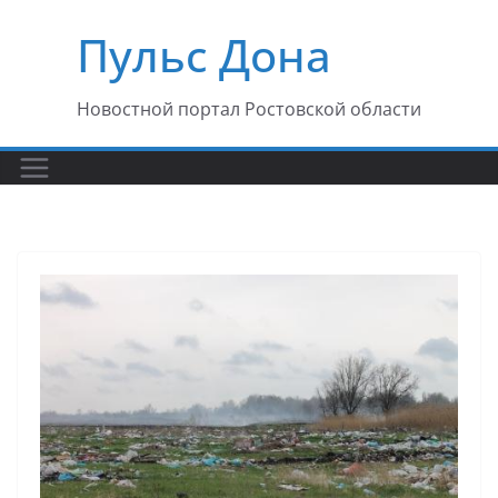
Перейти
Пульс Дона
к
содержимому
Новостной портал Ростовской области