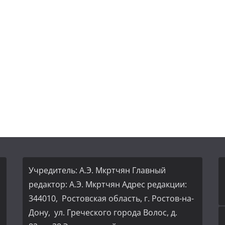
Учредитель: А.Э. Мкртчян Главный
редактор: А.Э. Мкртчян Адрес редакции:
344010, Ростовская область, г. Ростов-на-
Дону, ул. Греческого города Волос, д.