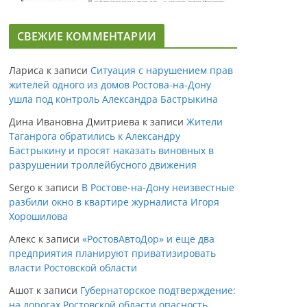
СВЕЖИЕ КОММЕНТАРИИ
Лариса
к записи
Ситуация с нарушением прав
жителей одного из домов Ростова-на-Дону
ушла под контроль Александра Бастрыкина
Дина Ивановна Дмитриева
к записи
Жители
Таганрога обратились к Александру
Бастрыкину и просят наказать виновных в
разрушении троллейбусного движения
Sergo
к записи
В Ростове-на-Дону неизвестные
разбили окно в квартире журналиста Игоря
Хорошилова
Алекс
к записи
«РостовАвтоДор» и еще два
предприятия планируют приватизировать
власти Ростовской области
Ашот
к записи
Губернаторское подтверждение:
на дорогах Ростовской области опасность