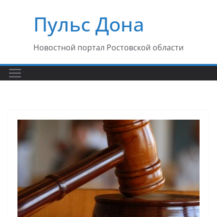
Перейти
Пульс Дона
к
содержимому
Новостной портал Ростовской области