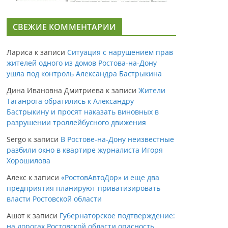
СВЕЖИЕ КОММЕНТАРИИ
Лариса
к записи
Ситуация с нарушением прав
жителей одного из домов Ростова-на-Дону
ушла под контроль Александра Бастрыкина
Дина Ивановна Дмитриева
к записи
Жители
Таганрога обратились к Александру
Бастрыкину и просят наказать виновных в
разрушении троллейбусного движения
Sergo
к записи
В Ростове-на-Дону неизвестные
разбили окно в квартире журналиста Игоря
Хорошилова
Алекс
к записи
«РостовАвтоДор» и еще два
предприятия планируют приватизировать
власти Ростовской области
Ашот
к записи
Губернаторское подтверждение:
на дорогах Ростовской области опасность