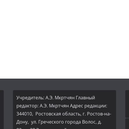
Учредитель: А.Э. Мкртчян Главный
редактор: А.Э. Мкртчян Адрес редакции:
344010, Ростовская область, г. Ростов-на-
Дону, ул. Греческого города Волос, д.