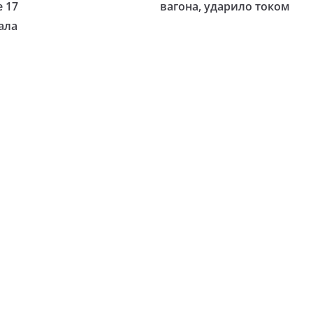
 17
вагона, ударило током
ала