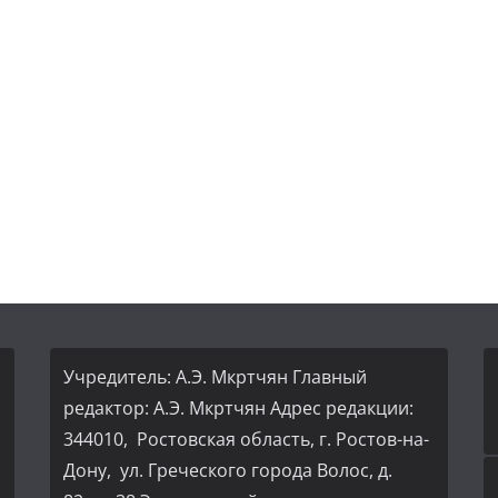
Учредитель: А.Э. Мкртчян Главный
редактор: А.Э. Мкртчян Адрес редакции:
344010, Ростовская область, г. Ростов-на-
Дону, ул. Греческого города Волос, д.