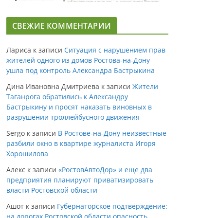
СВЕЖИЕ КОММЕНТАРИИ
Лариса
к записи
Ситуация с нарушением прав
жителей одного из домов Ростова-на-Дону
ушла под контроль Александра Бастрыкина
Дина Ивановна Дмитриева
к записи
Жители
Таганрога обратились к Александру
Бастрыкину и просят наказать виновных в
разрушении троллейбусного движения
Sergo
к записи
В Ростове-на-Дону неизвестные
разбили окно в квартире журналиста Игоря
Хорошилова
Алекс
к записи
«РостовАвтоДор» и еще два
предприятия планируют приватизировать
власти Ростовской области
Ашот
к записи
Губернаторское подтверждение:
на дорогах Ростовской области опасность