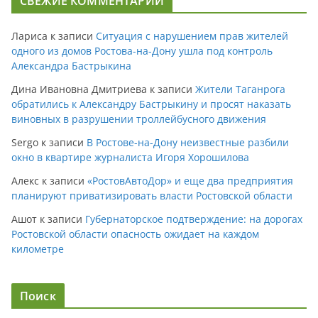
СВЕЖИЕ КОММЕНТАРИИ
Лариса
к записи
Ситуация с нарушением прав жителей
одного из домов Ростова-на-Дону ушла под контроль
Александра Бастрыкина
Дина Ивановна Дмитриева
к записи
Жители Таганрога
обратились к Александру Бастрыкину и просят наказать
виновных в разрушении троллейбусного движения
Sergo
к записи
В Ростове-на-Дону неизвестные разбили
окно в квартире журналиста Игоря Хорошилова
Алекс
к записи
«РостовАвтоДор» и еще два предприятия
планируют приватизировать власти Ростовской области
Ашот
к записи
Губернаторское подтверждение: на дорогах
Ростовской области опасность ожидает на каждом
километре
Поиск