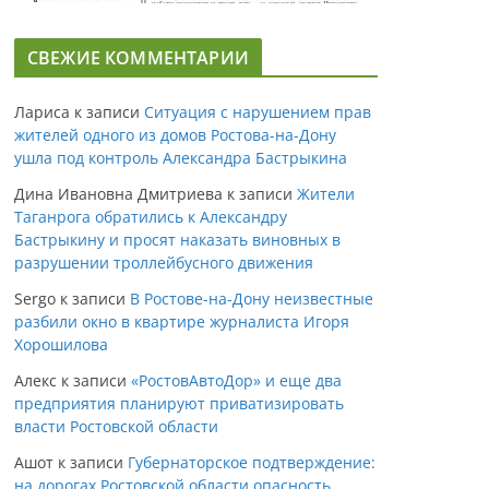
СВЕЖИЕ КОММЕНТАРИИ
Лариса
к записи
Ситуация с нарушением прав
жителей одного из домов Ростова-на-Дону
ушла под контроль Александра Бастрыкина
Дина Ивановна Дмитриева
к записи
Жители
Таганрога обратились к Александру
Бастрыкину и просят наказать виновных в
разрушении троллейбусного движения
Sergo
к записи
В Ростове-на-Дону неизвестные
разбили окно в квартире журналиста Игоря
Хорошилова
Алекс
к записи
«РостовАвтоДор» и еще два
предприятия планируют приватизировать
власти Ростовской области
Ашот
к записи
Губернаторское подтверждение:
на дорогах Ростовской области опасность