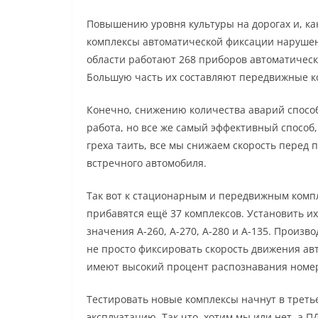
Повышению уровня культуры на дорогах и, ка
комплексы автоматической фиксации нарушен
области работают 268 приборов автоматичес
Большую часть их составляют передвижные к
Конечно, снижению количества аварий способ
работа, но все же самый эффективный способ,
греха таить, все мы снижаем скорость перед
встречного автомобиля.
Так вот к стационарным и передвижным комп
прибавятся ещё 37 комплексов. Установить и
значения А-260, А-270, А-280 и А-135. Произв
не просто фиксировать скорость движения авт
имеют высокий процент распознавания номеро
Тестировать новые комплексы начнут в третье
эксплуатацию. Так что, хотим мы или нет, а П