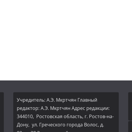
Учредитель: А.Э. Мкртчян Главный
редактор: А.Э. Мкртчян Адрес редакции:
344010, Ростовская область, г. Ростов-на-
Дону, ул. Греческого города Волос, д.