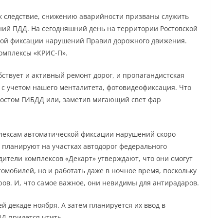
к следствие, снижению аварийности призваны служить
ий ПДД. На сегодняшний день на территории Ростовской
кой фиксации нарушений Правил дорожного движения.
омплексы «КРИС-П».
ствует и активный ремонт дорог, и пропагандистская
 с учетом нашего менталитета, фотовидеофиксация. Что
 постом ГИБДД или, заметив мигающий свет фар
лексам автоматической фиксации нарушений скоро
х планируют на участках автодорог федерального
одители комплексов «Декарт» утверждают, что они смогут
омобилей, но и работать даже в ночное время, поскольку
в. И, что самое важное, они невидимы для антирадаров.
й декаде ноября. А затем планируется их ввод в
ДД придется чтить.