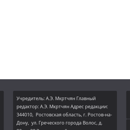
Учредитель: А.Э. Мкртчян Главный
редактор: А.Э. Мкртчян Адрес редакции:
344010, Ростовская область, г. Ростов-на-
Дону, ул. Греческого города Волос, д.