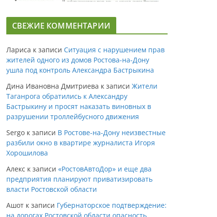
СВЕЖИЕ КОММЕНТАРИИ
Лариса
к записи
Ситуация с нарушением прав
жителей одного из домов Ростова-на-Дону
ушла под контроль Александра Бастрыкина
Дина Ивановна Дмитриева
к записи
Жители
Таганрога обратились к Александру
Бастрыкину и просят наказать виновных в
разрушении троллейбусного движения
Sergo
к записи
В Ростове-на-Дону неизвестные
разбили окно в квартире журналиста Игоря
Хорошилова
Алекс
к записи
«РостовАвтоДор» и еще два
предприятия планируют приватизировать
власти Ростовской области
Ашот
к записи
Губернаторское подтверждение:
на дорогах Ростовской области опасность