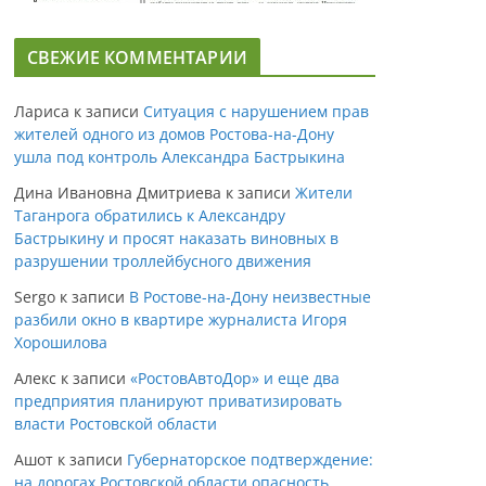
СВЕЖИЕ КОММЕНТАРИИ
Лариса
к записи
Ситуация с нарушением прав
жителей одного из домов Ростова-на-Дону
ушла под контроль Александра Бастрыкина
Дина Ивановна Дмитриева
к записи
Жители
Таганрога обратились к Александру
Бастрыкину и просят наказать виновных в
разрушении троллейбусного движения
Sergo
к записи
В Ростове-на-Дону неизвестные
разбили окно в квартире журналиста Игоря
Хорошилова
Алекс
к записи
«РостовАвтоДор» и еще два
предприятия планируют приватизировать
власти Ростовской области
Ашот
к записи
Губернаторское подтверждение:
на дорогах Ростовской области опасность