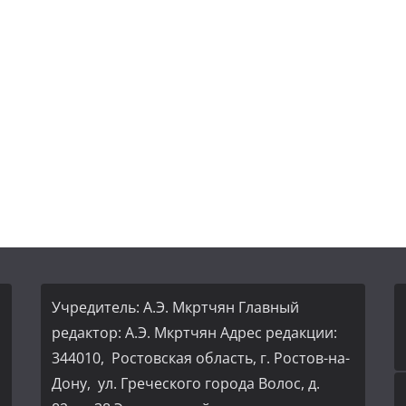
Учредитель: А.Э. Мкртчян Главный
редактор: А.Э. Мкртчян Адрес редакции:
344010, Ростовская область, г. Ростов-на-
Дону, ул. Греческого города Волос, д.