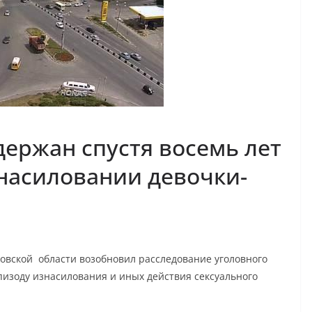
держан спустя восемь лет
насиловании девочки-
товской области возобновил расследование уголовного
эпизоду изнасилования и иных действия сексуального