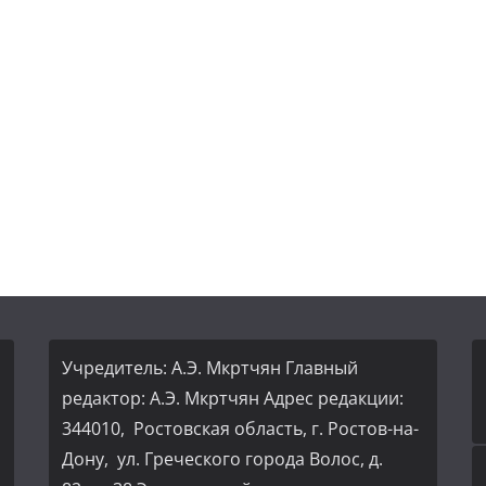
Учредитель: А.Э. Мкртчян Главный
редактор: А.Э. Мкртчян Адрес редакции:
344010, Ростовская область, г. Ростов-на-
Дону, ул. Греческого города Волос, д.