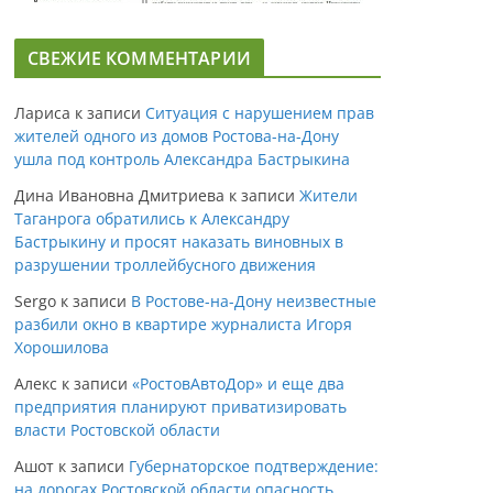
СВЕЖИЕ КОММЕНТАРИИ
Лариса
к записи
Ситуация с нарушением прав
жителей одного из домов Ростова-на-Дону
ушла под контроль Александра Бастрыкина
Дина Ивановна Дмитриева
к записи
Жители
Таганрога обратились к Александру
Бастрыкину и просят наказать виновных в
разрушении троллейбусного движения
Sergo
к записи
В Ростове-на-Дону неизвестные
разбили окно в квартире журналиста Игоря
Хорошилова
Алекс
к записи
«РостовАвтоДор» и еще два
предприятия планируют приватизировать
власти Ростовской области
Ашот
к записи
Губернаторское подтверждение:
на дорогах Ростовской области опасность