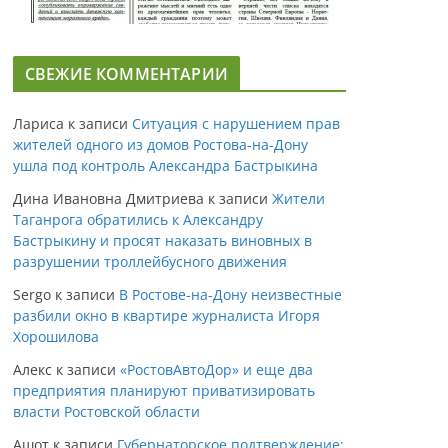
СВЕЖИЕ КОММЕНТАРИИ
Лариса
к записи
Ситуация с нарушением прав
жителей одного из домов Ростова-на-Дону
ушла под контроль Александра Бастрыкина
Дина Ивановна Дмитриева
к записи
Жители
Таганрога обратились к Александру
Бастрыкину и просят наказать виновных в
разрушении троллейбусного движения
Sergo
к записи
В Ростове-на-Дону неизвестные
разбили окно в квартире журналиста Игоря
Хорошилова
Алекс
к записи
«РостовАвтоДор» и еще два
предприятия планируют приватизировать
власти Ростовской области
Ашот
к записи
Губернаторское подтверждение: