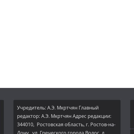
Учредитель: А.Э. Мкртчян Главный
редактор: А.Э. Мкртчян Адрес редакции:
344010, Ростовская область, г. Ростов-на-
Дону, ул. Греческого города Волос, д.