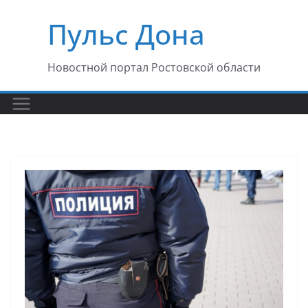
Перейти
Пульс Дона
к
содержимому
Новостной портал Ростовской области