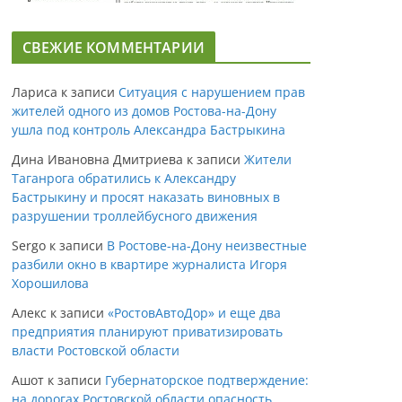
СВЕЖИЕ КОММЕНТАРИИ
Лариса
к записи
Ситуация с нарушением прав
жителей одного из домов Ростова-на-Дону
ушла под контроль Александра Бастрыкина
Дина Ивановна Дмитриева
к записи
Жители
Таганрога обратились к Александру
Бастрыкину и просят наказать виновных в
разрушении троллейбусного движения
Sergo
к записи
В Ростове-на-Дону неизвестные
разбили окно в квартире журналиста Игоря
Хорошилова
Алекс
к записи
«РостовАвтоДор» и еще два
предприятия планируют приватизировать
власти Ростовской области
Ашот
к записи
Губернаторское подтверждение:
на дорогах Ростовской области опасность