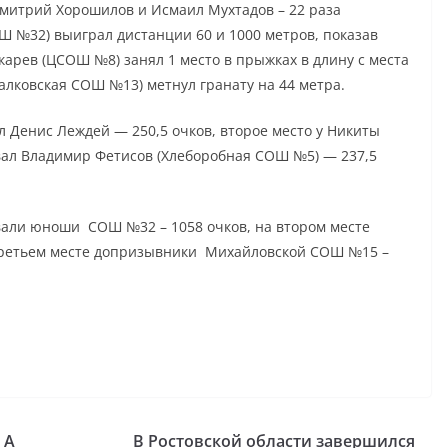
митрий Хорошилов и Исмаил Мухтадов – 22 раза
Ш №32) выиграл дистанции 60 и 1000 метров, показав
Токарев (ЦСОШ №8) занял 1 место в прыжках в длину с места
Балковская СОШ №13) метнул гранату на 44 метра.
л Денис Леждей — 250,5 очков, второе место у Никиты
евал Владимир Фетисов (Хлеборобная СОШ №5) — 237,5
вали юноши СОШ №32 – 1058 очков, на втором месте
третьем месте допризывники Михайловской СОШ №15 –
 А
В Ростовской области завершился