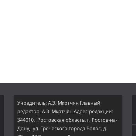
Учредитель: А.Э. Мкртчян Главный
редактор: А.Э. Мкртчян Адрес редакции:
344010, Ростовская область, г. Ростов-на-
Дону, ул. Греческого города Волос, д.