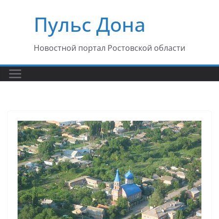
Перейти
Пульс Дона
к
содержимому
Новостной портал Ростовской области