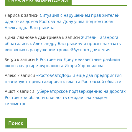
СВЕЖИЕ КОММЕНТАРИИ
Лариса
к записи
Ситуация с нарушением прав жителей
одного из домов Ростова-на-Дону ушла под контроль
Александра Бастрыкина
Дина Ивановна Дмитриева
к записи
Жители Таганрога
обратились к Александру Бастрыкину и просят наказать
виновных в разрушении троллейбусного движения
Sergo
к записи
В Ростове-на-Дону неизвестные разбили
окно в квартире журналиста Игоря Хорошилова
Алекс
к записи
«РостовАвтоДор» и еще два предприятия
планируют приватизировать власти Ростовской области
Ашот
к записи
Губернаторское подтверждение: на дорогах
Ростовской области опасность ожидает на каждом
километре
Поиск