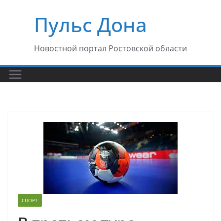
Перейти
Пульс Дона
к
содержимому
Новостной портал Ростовской области
СПОРТ