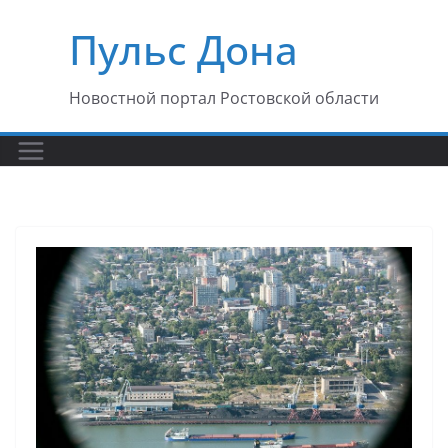
Перейти
Пульс Дона
к
содержимому
Новостной портал Ростовской области