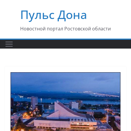
Перейти
Пульс Дона
к
содержимому
Новостной портал Ростовской области