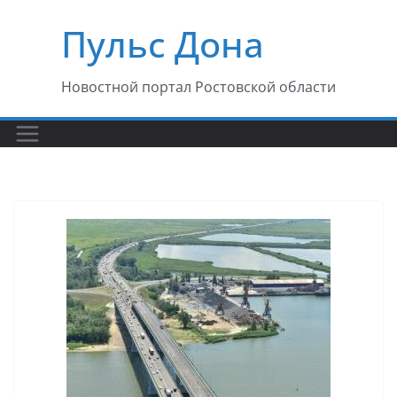
Перейти
Пульс Дона
к
содержимому
Новостной портал Ростовской области