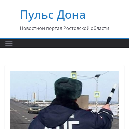
Перейти
Пульс Дона
к
содержимому
Новостной портал Ростовской области