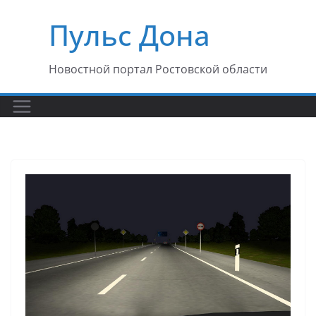
Перейти
Пульс Дона
к
содержимому
Новостной портал Ростовской области