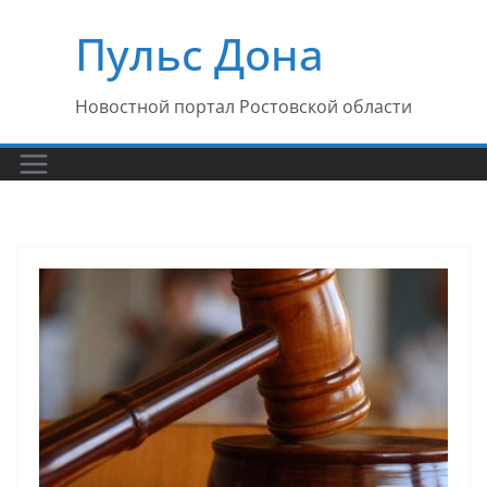
Перейти
Пульс Дона
к
содержимому
Новостной портал Ростовской области