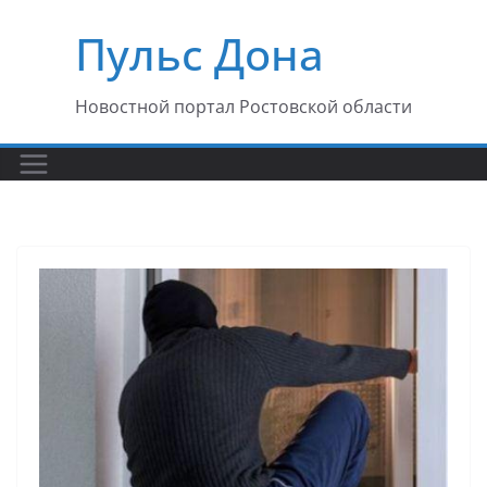
Перейти
Пульс Дона
к
содержимому
Новостной портал Ростовской области