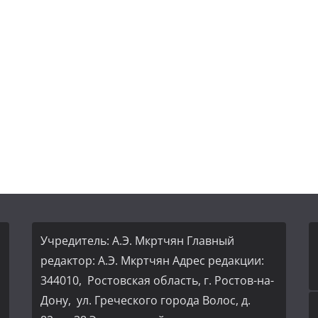
Учредитель: А.Э. Мкртчян Главный
редактор: А.Э. Мкртчян Адрес редакции:
344010, Ростовская область, г. Ростов-на-
Дону, ул. Греческого города Волос, д.