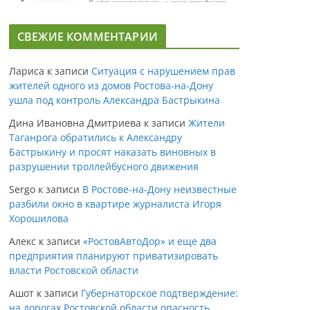
СВЕЖИЕ КОММЕНТАРИИ
Лариса
к записи
Ситуация с нарушением прав
жителей одного из домов Ростова-на-Дону
ушла под контроль Александра Бастрыкина
Дина Ивановна Дмитриева
к записи
Жители
Таганрога обратились к Александру
Бастрыкину и просят наказать виновных в
разрушении троллейбусного движения
Sergo
к записи
В Ростове-на-Дону неизвестные
разбили окно в квартире журналиста Игоря
Хорошилова
Алекс
к записи
«РостовАвтоДор» и еще два
предприятия планируют приватизировать
власти Ростовской области
Ашот
к записи
Губернаторское подтверждение:
на дорогах Ростовской области опасность