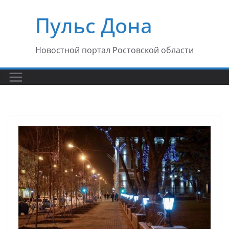
Перейти
Пульс Дона
к
содержимому
Новостной портал Ростовской области