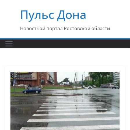
Перейти
Пульс Дона
к
содержимому
Новостной портал Ростовской области